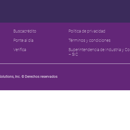
Nuestras Soluciones
Legal
?
Otras soluciones
Buscacrédito
Política de privacidad
Ponte al día
Términos y condiciones
ria de crédito
Datacrédito Empresas
Verifica
Superintendencia de Industria y C
– SIC
Ayudas
 de Datacrédito
olutions, Inc. © Derechos reservados
Preguntas frecuentes
cia en internet
Ley Habeas Data
n mis compras
Contáctanos