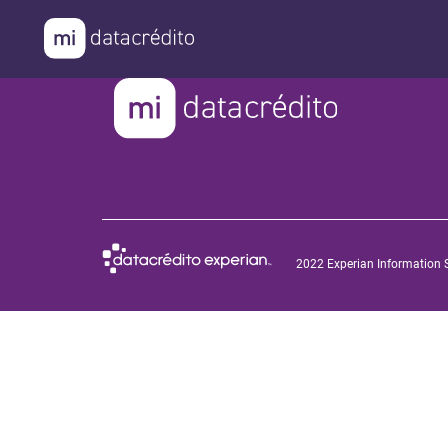
¿Cómo podemos ayudarte
Consultar mi Histo
Mejora mi Puntaje
2022 Experian Information S
Protege mi Presen
Evita el Fraude e