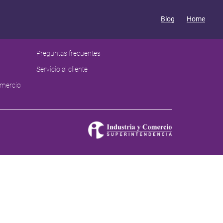
Blog
Home
Contáctanos
Preguntas frecuentes
Servicio al cliente
¿Sabias que el 90% de los
omercio
colombianos están
reportados positivamente
en Datacrédito?
Únete hoy a Midatacrédito, es
GRATIS
Ingresar