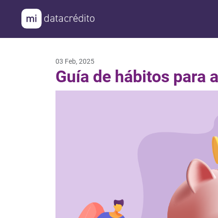
¿Cómo podemos ayudarte
03 Feb, 2025
Guía de hábitos para a
Consultar mi Histo
Mejora mi Puntaje
Protege mi Presen
Evita el Fraude e