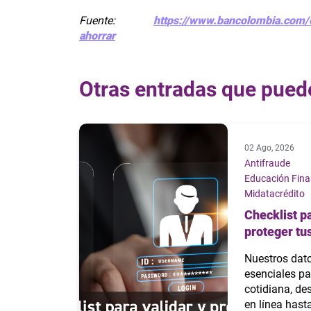
Fuente:
https://www.bancolombia.com/e
ahorrar
Otras entradas que pued
02 Ago, 2026
Antifraude
Educación Finan
Midatacrédito
Checklist pa
proteger tus
Nuestros dat
esenciales pa
cotidiana, d
en línea hast