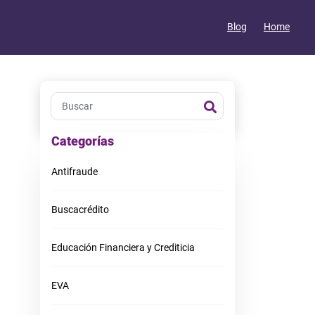
Blog
Home
¿Sabias que el 90% de los
colombianos están
Categorías
reportados positivamente
en Datacrédito?
Antifraude
Únete hoy a Midatacrédito, es
GRATIS
Buscacrédito
Ingresar
Educación Financiera y Crediticia
EVA