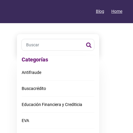
Blog
Home
¿Sabias que el 90% de los
colombianos están
Categorías
reportados positivamente
en Datacrédito?
Antifraude
Únete hoy a Midatacrédito, es
GRATIS
Buscacrédito
Ingresar
Educación Financiera y Crediticia
EVA