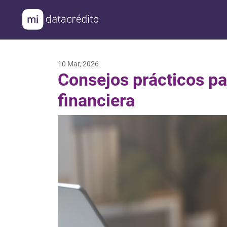
¿Cómo podemos ayudarte
10 Mar, 2026
Consejos prácticos pa
Consultar mi Histo
financiera
Mejora mi Puntaje
Protege mi Presen
Evita el Fraude e